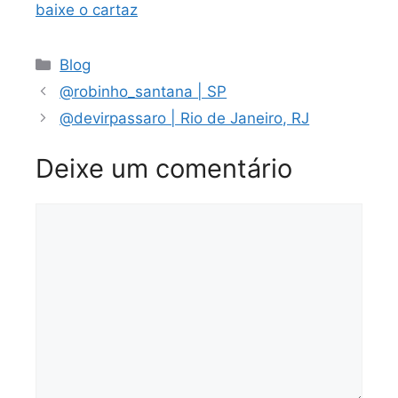
baixe o cartaz
Categorias
Blog
@robinho_santana | SP
@devirpassaro | Rio de Janeiro, RJ
Deixe um comentário
Comentário